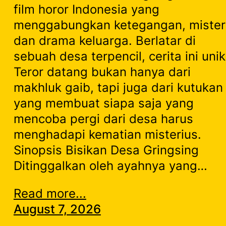
film horor Indonesia yang
menggabungkan ketegangan, misteri
dan drama keluarga. Berlatar di
sebuah desa terpencil, cerita ini unik
Teror datang bukan hanya dari
makhluk gaib, tapi juga dari kutukan
yang membuat siapa saja yang
mencoba pergi dari desa harus
menghadapi kematian misterius.
Sinopsis Bisikan Desa Gringsing
Ditinggalkan oleh ayahnya yang…
Read more...
August 7, 2026