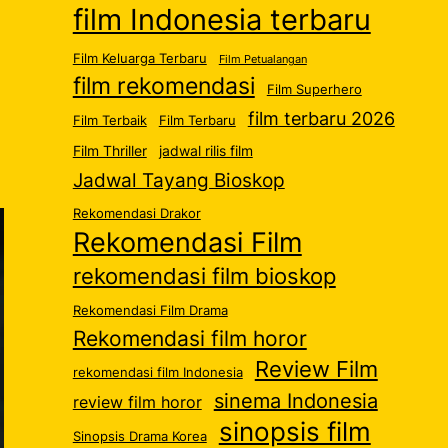
film Indonesia terbaru
Film Keluarga Terbaru
Film Petualangan
film rekomendasi
Film Superhero
film terbaru 2026
Film Terbaik
Film Terbaru
Film Thriller
jadwal rilis film
Jadwal Tayang Bioskop
Rekomendasi Drakor
Rekomendasi Film
rekomendasi film bioskop
Rekomendasi Film Drama
Rekomendasi film horor
Review Film
rekomendasi film Indonesia
sinema Indonesia
review film horor
sinopsis film
Sinopsis Drama Korea