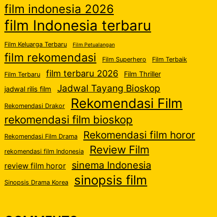
film indonesia 2026
film Indonesia terbaru
Film Keluarga Terbaru
Film Petualangan
film rekomendasi
Film Superhero
Film Terbaik
film terbaru 2026
Film Thriller
Film Terbaru
Jadwal Tayang Bioskop
jadwal rilis film
Rekomendasi Film
Rekomendasi Drakor
rekomendasi film bioskop
Rekomendasi film horor
Rekomendasi Film Drama
Review Film
rekomendasi film Indonesia
sinema Indonesia
review film horor
sinopsis film
Sinopsis Drama Korea