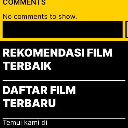
COMMENTS
No comments to show.
S
e
a
REKOMENDASI FILM
r
c
TERBAIK
h
DAFTAR FILM
TERBARU
Temui kami di