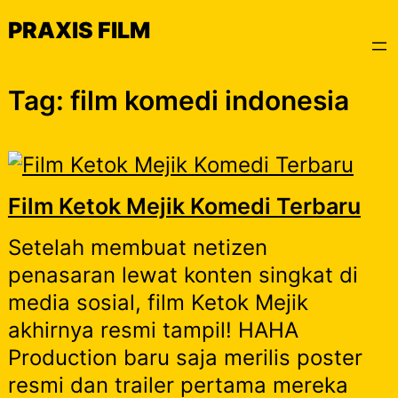
Skip
PRAXIS FILM
to
content
Tag:
film komedi indonesia
Film Ketok Mejik Komedi Terbaru
Setelah membuat netizen
penasaran lewat konten singkat di
media sosial, film Ketok Mejik
akhirnya resmi tampil! HAHA
Production baru saja merilis poster
resmi dan trailer pertama mereka