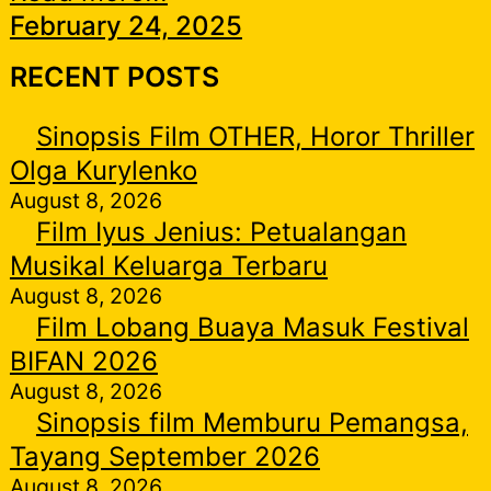
February 24, 2025
RECENT POSTS
Sinopsis Film OTHER, Horor Thriller
Olga Kurylenko
August 8, 2026
Film Iyus Jenius: Petualangan
Musikal Keluarga Terbaru
August 8, 2026
Film Lobang Buaya Masuk Festival
BIFAN 2026
August 8, 2026
Sinopsis film Memburu Pemangsa,
Tayang September 2026
August 8, 2026