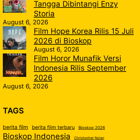
Tangga Dibintangi Enzy
Storia
August 6, 2026
Film Hope Korea Rilis 15 Juli
2026 di Bioskop
August 6, 2026
Film Horor Munafik Versi
Indonesia Rilis September
2026
August 6, 2026
TAGS
berita film
berita film terbaru
Bioskop 2026
Bioskop Indonesia
Christopher Nolan