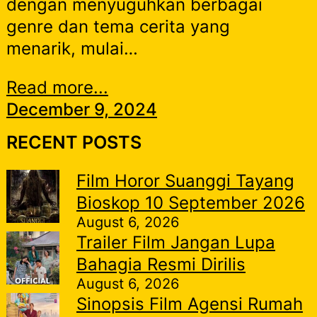
dengan menyuguhkan berbagai
genre dan tema cerita yang
menarik, mulai…
Read more...
December 9, 2024
RECENT POSTS
Film Horor Suanggi Tayang
Bioskop 10 September 2026
August 6, 2026
Trailer Film Jangan Lupa
Bahagia Resmi Dirilis
August 6, 2026
Sinopsis Film Agensi Rumah