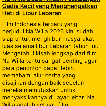
Gadis Kecil yang Menghangatkan
Hati di Libur Lebaran
Film Indonesia terbaru yang
berjudul Na Willa 2026 kini sudah
siap untuk menghibur masyarakat
luas selama libur Lebaran tahun ini.
Mengetahui kisah lengkap dari film
Na Willa tentu sangat penting agar
para penonton dapat lebih
memahami alur cerita yang
disajikan dengan baik sebelum
mereka memutuskan untuk
menyaksikannya di layar lebar. Na
Willa adalah sebuah film…