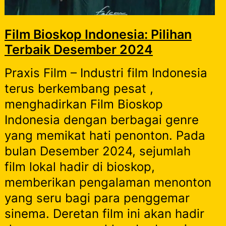
Film Bioskop Indonesia: Pilihan
Terbaik Desember 2024
Praxis Film – Industri film Indonesia
terus berkembang pesat ,
menghadirkan Film Bioskop
Indonesia dengan berbagai genre
yang memikat hati penonton. Pada
bulan Desember 2024, sejumlah
film lokal hadir di bioskop,
memberikan pengalaman menonton
yang seru bagi para penggemar
sinema. Deretan film ini akan hadir