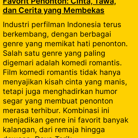
Favorit Penonton: Cinta, Tawa,
dan Cerita yang Membekas
Industri perfilman Indonesia terus
berkembang, dengan berbagai
genre yang memikat hati penonton.
Salah satu genre yang paling
digemari adalah komedi romantis.
Film komedi romantis tidak hanya
menyajikan kisah cinta yang manis,
tetapi juga menghadirkan humor
segar yang membuat penonton
merasa terhibur. Kombinasi ini
menjadikan genre ini favorit banyak
kalangan, dari remaja hingga