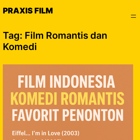
Skip
PRAXIS FILM
to
content
Tag:
Film Romantis dan
Komedi