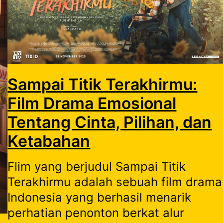
Sampai Titik Terakhirmu:
Film Drama Emosional
Tentang Cinta, Pilihan, dan
Ketabahan
Flim yang berjudul Sampai Titik
Terakhirmu adalah sebuah film drama
Indonesia yang berhasil menarik
perhatian penonton berkat alur