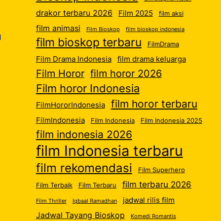
drakor terbaru 2026
Film 2025
film aksi
film animasi
Film Bioskop
film bioskop indonesia
m
film bioskop terbaru
FilmDrama
Film Drama Indonesia
film drama keluarga
Film Horor
film horor 2026
Film horor Indonesia
film horor terbaru
FilmHororIndonesia
FilmIndonesia
Film Indonesia
Film Indonesia 2025
film indonesia 2026
film Indonesia terbaru
film rekomendasi
Film Superhero
film terbaru 2026
Film Terbaik
Film Terbaru
jadwal rilis film
Film Thriller
Iqbaal Ramadhan
Jadwal Tayang Bioskop
Komedi Romantis