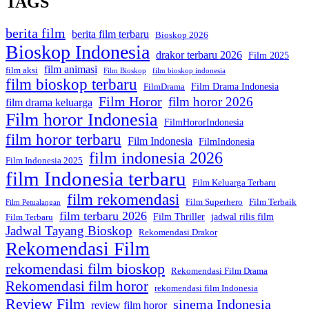
TAGS
berita film
berita film terbaru
Bioskop 2026
Bioskop Indonesia
drakor terbaru 2026
Film 2025
film animasi
film aksi
Film Bioskop
film bioskop indonesia
film bioskop terbaru
Film Drama Indonesia
FilmDrama
Film Horor
film horor 2026
film drama keluarga
Film horor Indonesia
FilmHororIndonesia
film horor terbaru
Film Indonesia
FilmIndonesia
film indonesia 2026
Film Indonesia 2025
film Indonesia terbaru
Film Keluarga Terbaru
film rekomendasi
Film Superhero
Film Terbaik
Film Petualangan
film terbaru 2026
Film Thriller
jadwal rilis film
Film Terbaru
Jadwal Tayang Bioskop
Rekomendasi Drakor
Rekomendasi Film
rekomendasi film bioskop
Rekomendasi Film Drama
Rekomendasi film horor
rekomendasi film Indonesia
Review Film
sinema Indonesia
review film horor