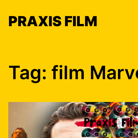
Skip
to
PRAXIS FILM
content
Tag:
film Marv