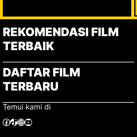
S
e
a
REKOMENDASI FILM
r
c
TERBAIK
h
DAFTAR FILM
TERBARU
Temui kami di
Facebook
TikTok
Instagram
YouTube