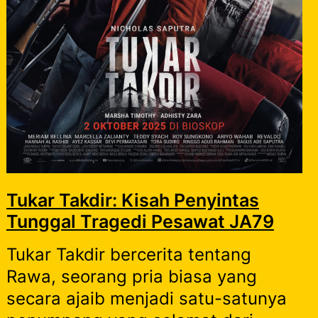
Tukar Takdir: Kisah Penyintas
Tunggal Tragedi Pesawat JA79
Tukar Takdir bercerita tentang
Rawa, seorang pria biasa yang
secara ajaib menjadi satu-satunya