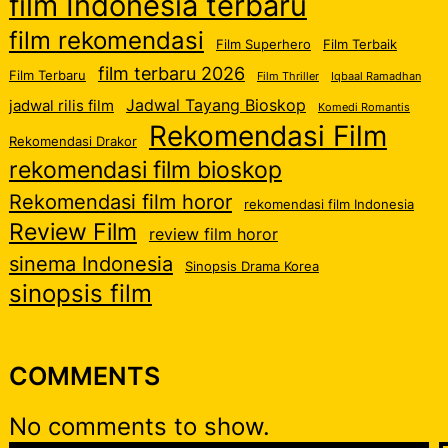
film Indonesia terbaru
film rekomendasi
Film Superhero
Film Terbaik
film terbaru 2026
Film Terbaru
Film Thriller
Iqbaal Ramadhan
Jadwal Tayang Bioskop
jadwal rilis film
Komedi Romantis
Rekomendasi Film
Rekomendasi Drakor
rekomendasi film bioskop
Rekomendasi film horor
rekomendasi film Indonesia
Review Film
review film horor
sinema Indonesia
Sinopsis Drama Korea
sinopsis film
COMMENTS
No comments to show.