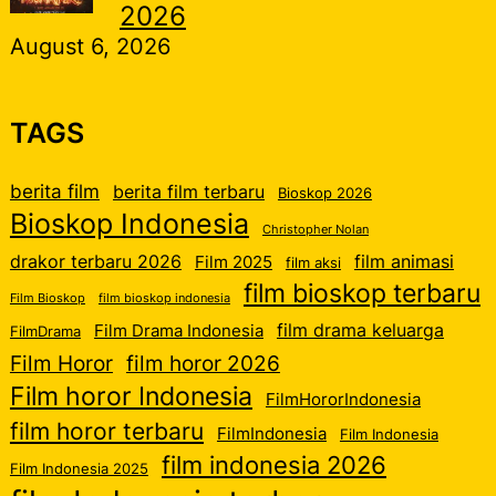
2026
August 6, 2026
TAGS
berita film
berita film terbaru
Bioskop 2026
Bioskop Indonesia
Christopher Nolan
drakor terbaru 2026
film animasi
Film 2025
film aksi
film bioskop terbaru
Film Bioskop
film bioskop indonesia
film drama keluarga
Film Drama Indonesia
FilmDrama
Film Horor
film horor 2026
Film horor Indonesia
FilmHororIndonesia
film horor terbaru
FilmIndonesia
Film Indonesia
film indonesia 2026
Film Indonesia 2025