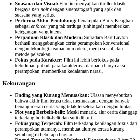
Suasana dan Visual:
Film ini menyajikan thriller klasik
bergaya
neo-noir
dengan sinematografi yang apik dan
suasana yang serius.
Performa Aktor Pendukung:
Penampilan Barry Keoghan
sebagai
enforcer
yang tak terduga (unhinged) memberikan
ketegangan yang intens.
Perpaduan Klasik dan Modern:
Sutradara Bart Layton
berhasil menggabungkan cerita perampokan konvensional
dengan teknologi keamanan modern, media sosial, dan
metode pelacakan.
Fokus pada Karakter:
Film ini lebih berfokus pada
kehidupan pribadi para karakternya daripada hanya aksi
perampokan, memberikan kedalaman narasi.
Kekurangan
Ending yang Kurang Memuaskan:
Ulasan menyebutkan
bahwa akhir film terasa tidak memuaskan, dengan banyak
benang merah cerita yang tidak terselesaikan dengan tuntas.
Plot yang Berbelit-belit:
Meski menarik, alur cerita dianggap
terkadang berbelit-belit dan sulit diikuti.
Fokus yang Terpecah:
Film terkadang kehilangan fokus dari
perampokan utamanya, membuat alurnya terasa kurang
seimbang di beberapa bagian.