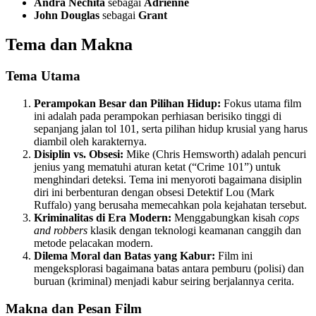
Andra Nechita
sebagai
Adrienne
John Douglas
sebagai
Grant
Tema dan Makna
Tema Utama
Perampokan Besar dan Pilihan Hidup:
Fokus utama film
ini adalah pada perampokan perhiasan berisiko tinggi di
sepanjang jalan tol 101, serta pilihan hidup krusial yang harus
diambil oleh karakternya.
Disiplin vs. Obsesi:
Mike (Chris Hemsworth) adalah pencuri
jenius yang mematuhi aturan ketat (“Crime 101”) untuk
menghindari deteksi. Tema ini menyoroti bagaimana disiplin
diri ini berbenturan dengan obsesi Detektif Lou (Mark
Ruffalo) yang berusaha memecahkan pola kejahatan tersebut.
Kriminalitas di Era Modern:
Menggabungkan kisah
cops
and robbers
klasik dengan teknologi keamanan canggih dan
metode pelacakan modern.
Dilema Moral dan Batas yang Kabur:
Film ini
mengeksplorasi bagaimana batas antara pemburu (polisi) dan
buruan (kriminal) menjadi kabur seiring berjalannya cerita.
Makna dan Pesan Film