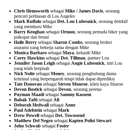
Chris Hemsworth
sebagai
Mike / James Davis
, seorang
pencuri perhiasan di Los Angeles
Mark Ruffalo
sebagai
Det. Lou Lubesnick
, seorang detektif
yang memburu Mike
Barry Keoghan
sebagai
Ormon
, seorang pemuda biker yang
psikopat dan brutal
Halle Berry
sebagai
Sharon Combs
, seorang broker
asuransi yang bekerja sama dengan Mike
Monica Barbaro
sebagai
Maya
, kekasih Mike
Corey Hawkins
sebagai
Det. Tillman
, partner Lou
Jennifer Jason Leigh
sebagai
Angie Lubesnick
, istri Lou
yang telah berpisah
Nick Nolte
sebagai
Money
, seorang penghubung dunia
kriminal yang berpengaruh tetapi tidak dapat diprediksi
Tate Donovan
sebagai
Steven Monroe
, klien kaya Sharon
Devon Bostick
sebagai
Devon
, seorang peretas
Payman Maadi
sebagai
Sammy Kassem
Babak Tafti
sebagai
Ali
Deborah Hedwall
sebagai
Anne
Paul Adelstein
sebagai
Mark
Drew Powell
sebagai
Det. Townsend
Matthew Del Negro
sebagai
Kapten Polisi Stewart
John Schwab
sebagai
Foster