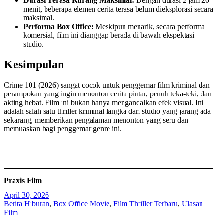
Durasi Terasa Kurang Maksimal:
Dengan durasi 2 jam 20
menit, beberapa elemen cerita terasa belum dieksplorasi secara
maksimal.
Performa Box Office:
Meskipun menarik, secara performa
komersial, film ini dianggap berada di bawah ekspektasi
studio.
Kesimpulan
Crime 101 (2026) sangat cocok untuk penggemar film kriminal dan
perampokan yang ingin menonton cerita pintar, penuh teka-teki, dan
akting hebat. Film ini bukan hanya mengandalkan efek visual. Ini
adalah salah satu thriller kriminal langka dari studio yang jarang ada
sekarang, memberikan pengalaman menonton yang seru dan
memuaskan bagi penggemar genre ini.
Praxis Film
April 30, 2026
Berita Hiburan
, 
Box Office Movie
, 
Film Thriller Terbaru
, 
Ulasan
Film