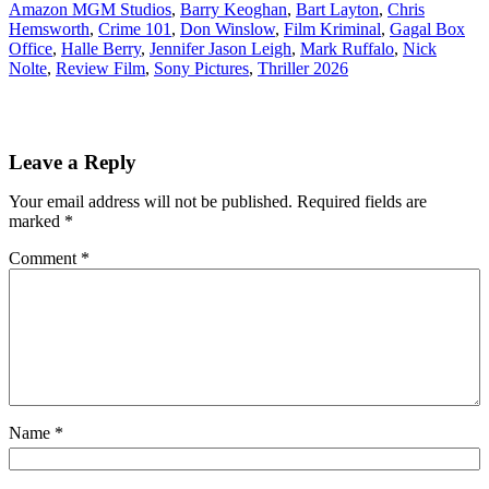
Amazon MGM Studios
, 
Barry Keoghan
, 
Bart Layton
, 
Chris
Hemsworth
, 
Crime 101
, 
Don Winslow
, 
Film Kriminal
, 
Gagal Box
Office
, 
Halle Berry
, 
Jennifer Jason Leigh
, 
Mark Ruffalo
, 
Nick
Nolte
, 
Review Film
, 
Sony Pictures
, 
Thriller 2026
Leave a Reply
Your email address will not be published.
Required fields are
marked
*
Comment
*
Name
*