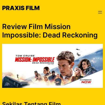
Skip
PRAXIS FILM
to
content
Review Film Mission
Impossible: Dead Reckoning
Sekilas Tentang Film