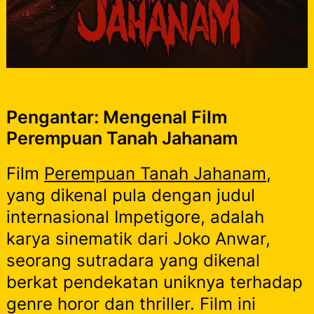
Pengantar: Mengenal Film
Perempuan Tanah Jahanam
Film
Perempuan Tanah Jahanam
,
yang dikenal pula dengan judul
internasional Impetigore, adalah
karya sinematik dari Joko Anwar,
seorang sutradara yang dikenal
berkat pendekatan uniknya terhadap
genre horor dan thriller. Film ini