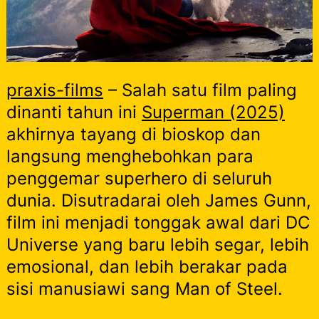
praxis-films
– Salah satu film paling
dinanti tahun ini
Superman (2025)
akhirnya tayang di bioskop dan
langsung menghebohkan para
penggemar superhero di seluruh
dunia. Disutradarai oleh James Gunn,
film ini menjadi tonggak awal dari DC
Universe yang baru lebih segar, lebih
emosional, dan lebih berakar pada
sisi manusiawi sang Man of Steel.