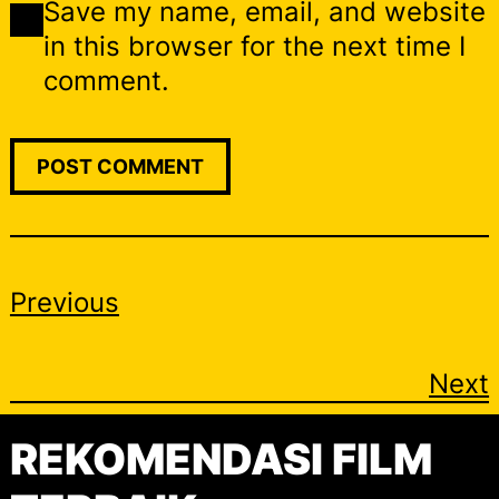
Save my name, email, and website
in this browser for the next time I
comment.
Previous
Next
REKOMENDASI FILM