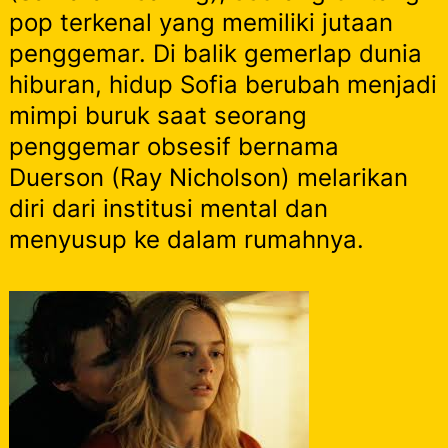
pop terkenal yang memiliki jutaan
penggemar. Di balik gemerlap dunia
hiburan, hidup Sofia berubah menjadi
mimpi buruk saat seorang
penggemar obsesif bernama
Duerson (Ray Nicholson) melarikan
diri dari institusi mental dan
menyusup ke dalam rumahnya.