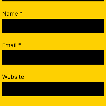
Name
*
Email
*
Website