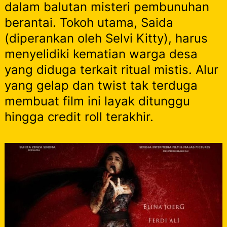
dalam balutan misteri pembunuhan
berantai. Tokoh utama, Saida
(diperankan oleh Selvi Kitty), harus
menyelidiki kematian warga desa
yang diduga terkait ritual mistis. Alur
yang gelap dan twist tak terduga
membuat film ini layak ditunggu
hingga credit roll terakhir.