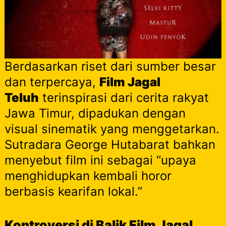
Berdasarkan riset dari sumber besar
dan terpercaya,
Film Jagal
Teluh
terinspirasi dari cerita rakyat
Jawa Timur, dipadukan dengan
visual sinematik yang menggetarkan.
Sutradara George Hutabarat bahkan
menyebut film ini sebagai “upaya
menghidupkan kembali horor
berbasis kearifan lokal.”
Kontroversi di Balik Film Jagal