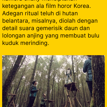
ketegangan ala film horor Korea.
Adegan ritual teluh di hutan
belantara, misalnya, diolah dengan
detail suara gemerisik daun dan
lolongan anjing yang membuat bulu
kuduk merinding.