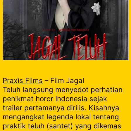
Praxis Films
– Film Jagal
Teluh langsung menyedot perhatian
penikmat horor Indonesia sejak
trailer pertamanya dirilis. Kisahnya
mengangkat legenda lokal tentang
praktik teluh (santet) yang dikemas