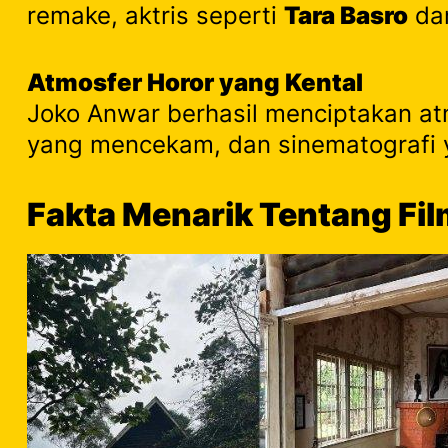
remake, aktris seperti
Tara Basro
da
Atmosfer Horor yang Kental
Joko Anwar berhasil menciptakan at
yang mencekam, dan sinematografi 
Fakta Menarik Tentang Film