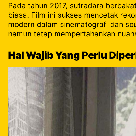
Pada tahun 2017, sutradara berbaka
biasa. Film ini sukses mencetak reko
modern dalam sinematografi dan sou
namun tetap mempertahankan nuans
Hal Wajib Yang Perlu Dipe